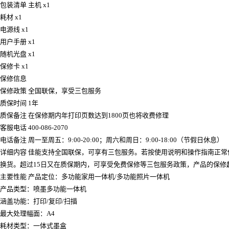
包装清单 主机 x1
耗材 x1
电源线 x1
用户手册 x1
随机光盘 x1
保修卡 x1
保修信息
保修政策 全国联保，享受三包服务
质保时间 1年
质保备注 在保修期内年打印页数达到1800页也将收费修理
客服电话 400-086-2070
电话备注 周一至周五：9:00-20:00；周六和周日：9:00-18:00（节假日休息）
详细内容 佳能支持全国联保，可享有三包服务。若按使用说明和操作指南正常
换货。超过15日又在质保期内，可享受免费保修等三包服务政策，产品的保修
主要性能 产品定位：多功能家用一体机/多功能照片一体机
产品类型：喷墨多功能一体机
涵盖功能：打印/复印/扫描
最大处理幅面：A4
耗材类型：一体式墨盒