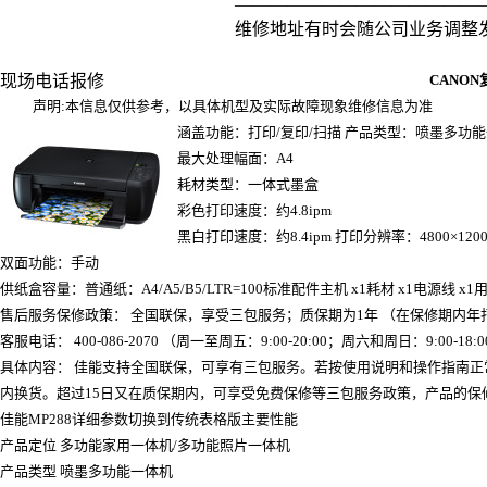
——————————————
维修地址有时会随公司业务调整
现场电话报修
CANON
声明:本信息仅供参考，以具体机型及实际故障现象维修信息为准
涵盖功能：打印/复印/扫描 产品类型：喷墨多功
最大处理幅面：A4
耗材类型：一体式墨盒
彩色打印速度：约4.8ipm
黑白打印速度：约8.4ipm 打印分辨率：4800×12
双面功能：手动
供纸盒容量：普通纸：A4/A5/B5/LTR=100标准配件主机 x1耗材 x1电源线 x1用
售后服务保修政策： 全国联保，享受三包服务；质保期为1年 （在保修期内年打
客服电话： 400-086-2070 （周一至周五：9:00-20:00；周六和周日：9:00-1
具体内容： 佳能支持全国联保，可享有三包服务。若按使用说明和操作指南正
内换货。超过15日又在质保期内，可享受免费保修等三包服务政策，产品的保
佳能MP288详细参数切换到传统表格版主要性能
产品定位 多功能家用一体机/多功能照片一体机
产品类型 喷墨多功能一体机