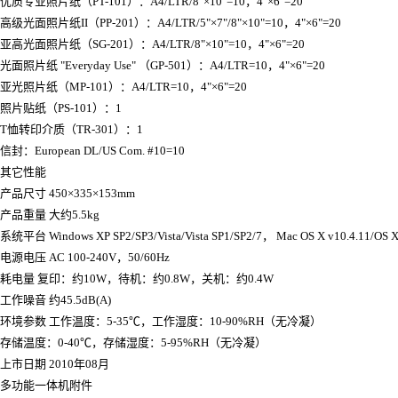
优质专业照片纸（PT-101）：A4/LTR/8"×10"=10，4"×6"=20
高级光面照片纸II（PP-201）：A4/LTR/5"×7"/8"×10"=10，4"×6"=20
亚高光面照片纸（SG-201）：A4/LTR/8"×10"=10，4"×6"=20
光面照片纸 "Everyday Use" （GP-501）：A4/LTR=10，4"×6"=20
亚光照片纸（MP-101）：A4/LTR=10，4"×6"=20
照片贴纸（PS-101）：1
T恤转印介质（TR-301）：1
信封：European DL/US Com. #10=10
其它性能
产品尺寸 450×335×153mm
产品重量 大约5.5kg
系统平台 Windows XP SP2/SP3/Vista/Vista SP1/SP2/7， Mac OS X v10.4.11/OS X 
电源电压 AC 100-240V，50/60Hz
耗电量 复印：约10W，待机：约0.8W，关机：约0.4W
工作噪音 约45.5dB(A)
环境参数 工作温度：5-35℃，工作湿度：10-90%RH（无冷凝）
存储温度：0-40℃，存储湿度：5-95%RH（无冷凝）
上市日期 2010年08月
多功能一体机附件