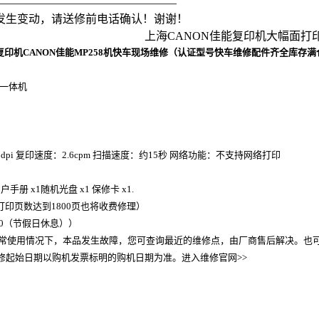
————————————————
发生变动，请送修前电话确认！谢谢！
上海CANON佳能复印机大幅面打印机上海
复印机CANON佳能MP258机
快车现场维修（认证型号快车维修配件齐全库存满
能一体机
00dpi 复印速度：2.6cpm 扫描速度：约15秒 网络功能：不支持网络打印
户手册 x1随机光盘 x1 保修卡 x1.
印页数达到1800页也将收费修理）
8:00（节假日休息））
常使用情况下，本品发生故障，您可查询最近的维修点，由厂商售后解决。也可
修起始日期以购机发票标明的购机日期为准。进入维修官网>>