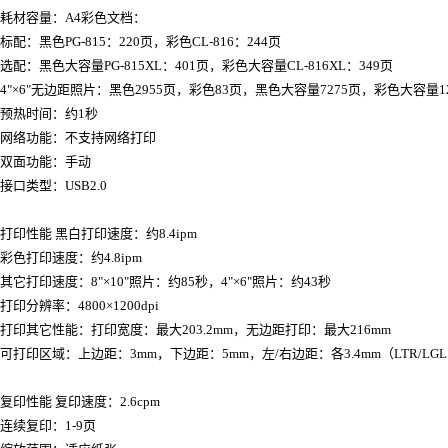
耗材容量：A4彩色文档：
标配：黑色PG-815：220页，彩色CL-816：244页
选配：黑色大容量PG-815XL：401页，彩色大容量CL-816XL：349页
4"×6"无边距照片：黑色2955页，彩色83页，黑色大容量7275页，彩色大容量1
预热时间：约1秒
网络功能：不支持网络打印
双面功能：手动
接口类型：USB2.0
打印性能 黑白打印速度：约8.4ipm
彩色打印速度：约4.8ipm
其它打印速度：8"×10"照片：约85秒，4"×6"照片：约43秒
打印分辨率：4800×1200dpi
打印其它性能：打印宽度：最大203.2mm，无边距打印：最大216mm
可打印区域：上边距：3mm，下边距：5mm，左/右边距：各3.4mm（LTR/LGL：
复印性能 复印速度：2.6cpm
连续复印：1-9页