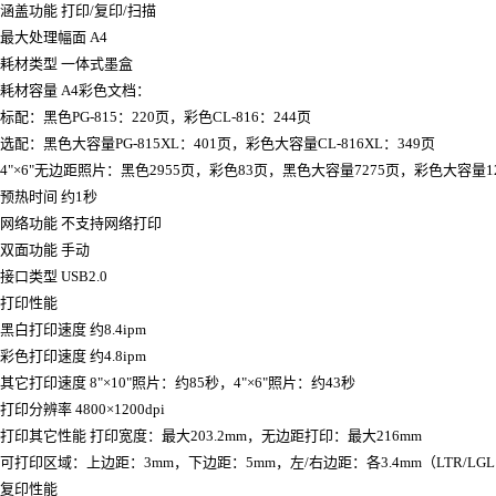
涵盖功能 打印/复印/扫描
最大处理幅面 A4
耗材类型 一体式墨盒
耗材容量 A4彩色文档：
标配：黑色PG-815：220页，彩色CL-816：244页
选配：黑色大容量PG-815XL：401页，彩色大容量CL-816XL：349页
4"×6"无边距照片：黑色2955页，彩色83页，黑色大容量7275页，彩色大容量1
预热时间 约1秒
网络功能 不支持网络打印
双面功能 手动
接口类型 USB2.0
打印性能
黑白打印速度 约8.4ipm
彩色打印速度 约4.8ipm
其它打印速度 8"×10"照片：约85秒，4"×6"照片：约43秒
打印分辨率 4800×1200dpi
打印其它性能 打印宽度：最大203.2mm，无边距打印：最大216mm
可打印区域：上边距：3mm，下边距：5mm，左/右边距：各3.4mm（LTR/LGL：
复印性能