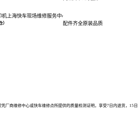
快车现场维修服务中心站点（保外收费）：设立8个维修服务中心供
仓）
配件齐全原装品质
凭厂商维修中心或快车维修点所提供的质量检测证明，享受7日内退货，15日