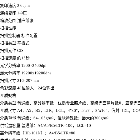
复印速度 2.6cpm
连续复印 1-9页
缩放范围 适应纸张
扫描性能
扫描控制器 标准配置
扫描类型 平板式
扫描元件 CIS
扫描速度 约15秒
光学分辨率 1200×2400dpi
最大分辨率 19200x19200dpi
扫描尺寸 216×297mm
色彩深度 48位输入，24位输出
介质规格
介质类型 普通纸，高分辨率纸，优质专业照片纸，高级光面照片纸II，亚高
介质尺寸 A4，A5，B5，LTR，LGL，4"x6"，5"x7"，8"x10"，信封（DL，CO
介质重量 普通纸：64-105g/m²，佳能特殊纸：最大约300g/m²
供纸盒容量 普通纸：A4/A5/B5/LTR=100，LGL=10
高分辨率纸（HR-101N）：A4/B5/LTR=80