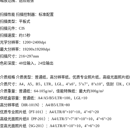
缩放范围：适应纸张
扫描性能 扫描控制器：标准配置
扫描类型：平板式
扫描元件：CIS
扫描速度：约15秒
光学分辨率：1200×2400dpi
最大分辨率：19200x19200dpi
扫描尺寸：216×297mm
色彩深度：48位输入，24位输出
介质规格 介质类型：普通纸，高分辨率纸，优质专业照片纸，高级光面照片纸
介质尺寸：A4，A5，B5，LTR，LGL，4"x6"，5"x7"，8"x10"，信封（DL，C
介质重量：普通纸：64-105g/m²，佳能特殊纸：最大约300g/m²
供纸盒容量：普通纸：A4/A5/B5/LTR=100，LGL=10
高分辨率纸（HR-101N）：A4/B5/LTR=80
优质专业照片纸（PT-101）：A4/LTR/8"×10"=10，4"×6"=20
高级光面照片纸II（PP-201）：A4/LTR/5"×7"/8"×10"=10，4"×6"=20
亚高光面照片纸（SG-201）：A4/LTR/8"×10"=10，4"×6"=20