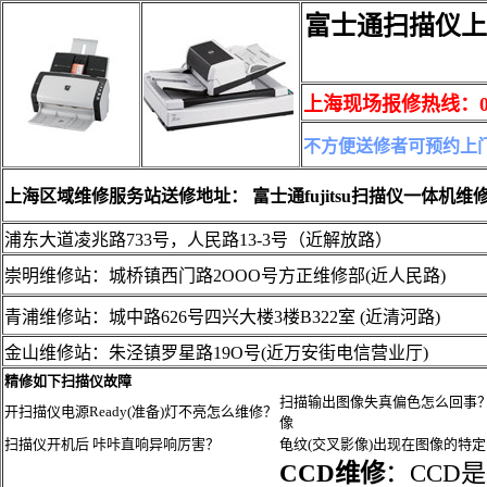
富士通扫描仪上
上海现场报修热线：021
不方便送修者可预约上
上海区域维修服务站送修地址： 富士通fujitsu扫描仪一体机
浦东大道凌兆路733号，人民路13-3号（近解放路）
崇明维修站：城桥镇西门路2OOO号方正维修部(近人民路)
青浦维修站：城中路626号四兴大楼3楼B322室 (近清河路)
金山维修站：朱泾镇罗星路19O号(近万安街电信营业厅)
精修如下扫描仪故障
扫描输出图像失真偏色怎么回事
开扫描仪电源Ready(准备)灯不亮怎么维修？
像
扫描仪开机后 咔咔直响异响厉害？
龟纹(交叉影像)出现在图像的特
CCD维修
：CCD是