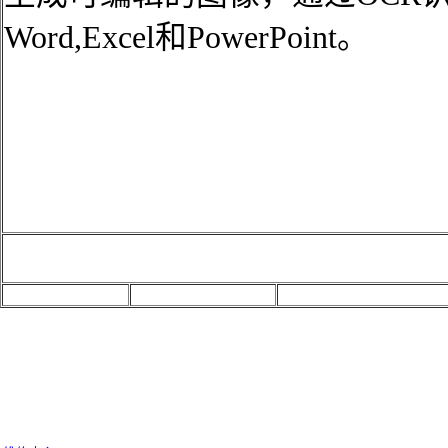
Word,Excel和PowerPoint。